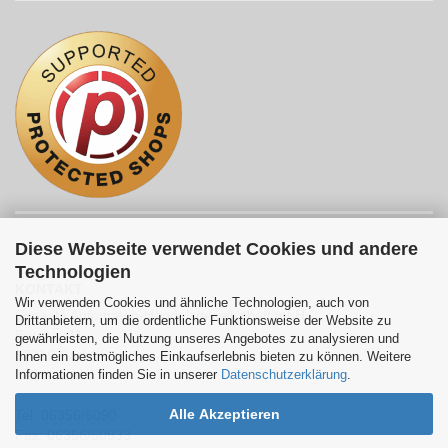
Diese Webseite verwendet Cookies und andere
Technologien
KONTAKT
Wir verwenden Cookies und ähnliche Technologien, auch von
Sonesta Automaten-Handelsgesellschaft mbH
Drittanbietern, um die ordentliche Funktionsweise der Website zu
Bergstr. 11
gewährleisten, die Nutzung unseres Angebotes zu analysieren und
67316 Carlsberg
Ihnen ein bestmögliches Einkaufserlebnis bieten zu können. Weitere
Informationen finden Sie in unserer
Datenschutzerklärung
.
Deutschland
Alle Akzeptieren
Tel: 06356/6090
Fax: 06356/60933