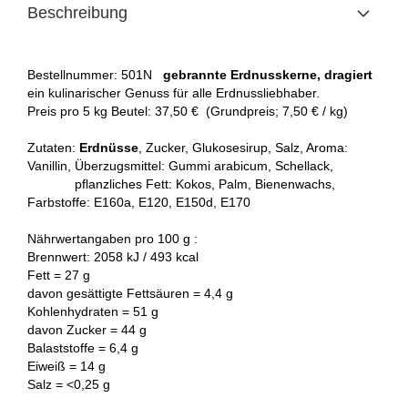
Beschreibung
Bestellnummer: 501N
gebrannte Erdnusskerne, dragiert
ein kulinarischer Genuss für alle Erdnussliebhaber.
Preis pro 5 kg Beutel: 37,50 € (Grundpreis; 7,50 € / kg)
Zutaten:
Erdnüsse
, Zucker, Glukosesirup, Salz, Aroma:
Vanillin, Überzugsmittel: Gummi arabicum, Schellack,
pflanzliches Fett: Kokos, Palm, Bienenwachs,
Farbstoffe: E160a, E120, E150d, E170
Nährwertangaben pro 100 g :
Brennwert: 2058 kJ / 493 kcal
Fett = 27 g
davon gesättigte Fettsäuren = 4,4 g
Kohlenhydraten = 51 g
davon Zucker = 44 g
Balaststoffe = 6,4 g
Eiweiß = 14 g
Salz = <0,25 g